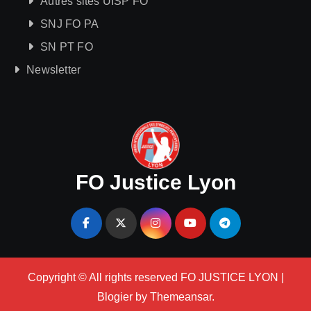
Autres sites UISP FO
SNJ FO PA
SN PT FO
Newsletter
FO Justice Lyon
Copyright © All rights reserved FO JUSTICE LYON
|
Blogier
by
Themeansar
.