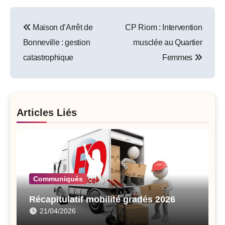
Post
Maison d’Arrêt de
CP Riom : Intervention
navigation
Bonneville : gestion
musclée au Quartier
catastrophique
Femmes
Articles Liés
Communiqués
Récapitulatif mobilité gradés 2026
21/04/2026