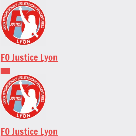
Skip
to
content
FO Justice Lyon
FO Justice Lyon