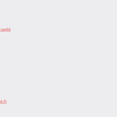
 santé
t.fr