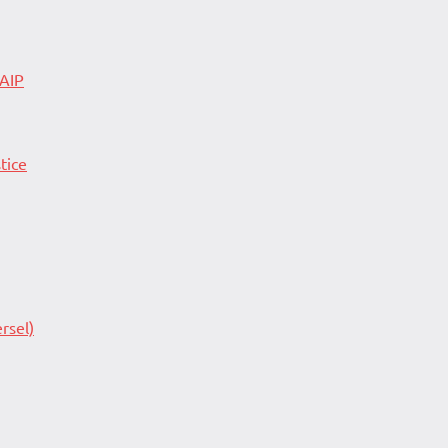
 AIP
tice
rsel)