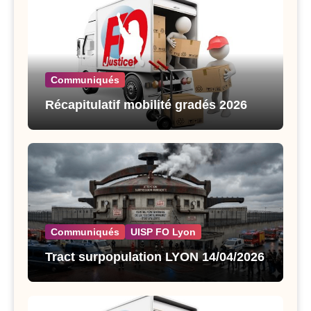
Communiqués
Récapitulatif mobilité gradés 2026
Communiqués
UISP FO Lyon
Tract surpopulation LYON 14/04/2026