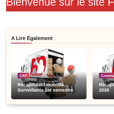
Bienvenue sur le site
A Lire Également
CAP
Commu
Récapitulatif mobilité
Récapi
Surveillants 1er semestre
2026
2026