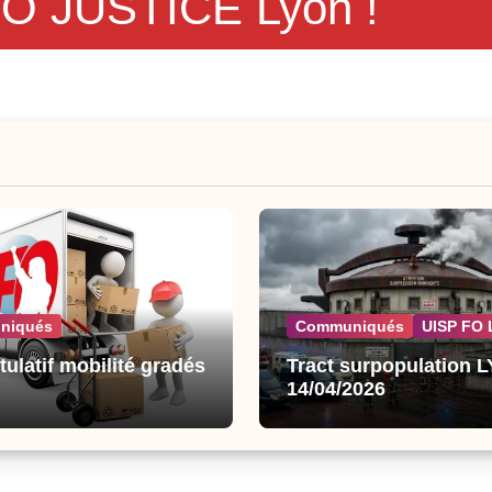
 FO JUSTICE Lyon !
niqués
Communiqués
UISP FO 
tulatif mobilité gradés
Tract surpopulation 
14/04/2026