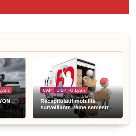
Lyon
CAP
UISP FO Lyon
LYON
Récapitulatif mobilité
surveillants 2ème semestre
2026