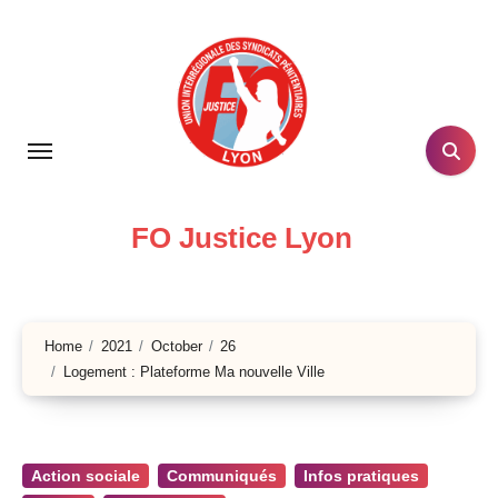
Skip
to
content
FO Justice Lyon
Home
2021
October
26
Logement : Plateforme Ma nouvelle Ville
Action sociale
Communiqués
Infos pratiques