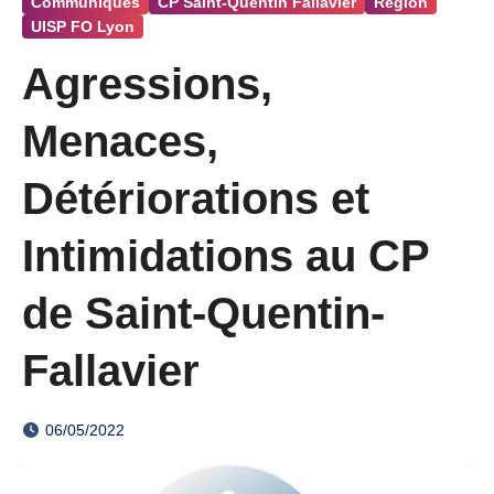
Communiqués
CP Saint-Quentin Fallavier
Région
UISP FO Lyon
Agressions,
Menaces,
Détériorations et
Intimidations au CP
de Saint-Quentin-
Fallavier
06/05/2022