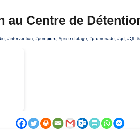
n au Centre de Détenti
die
,
#intervention
,
#pompiers
,
#prise d'otage
,
#promenade
,
#qd
,
#QI
,
#