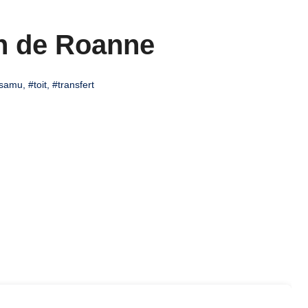
on de Roanne
samu
,
#toit
,
#transfert