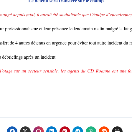
Le détenu sera transféré sur le champ
 mangé depuis midi, il aurait été souhaitable que l’équipe d’encadremen
eur
professionnalisme
et leur
présence
le lendemain matin
malgré
la fati
nsfert de 4 autres détenus en urgence pour
éviter
tout autre incident
du 
s débr
iefings
après
un incident.
d’otage sur un secteur sensible, les agents du CD Roanne ont une f