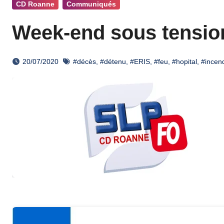
CD Roanne
Communiqués
Week-end sous tensio
20/07/2020
#décès
,
#détenu
,
#ERIS
,
#feu
,
#hopital
,
#incen