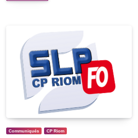
Communiqués
CP Riom