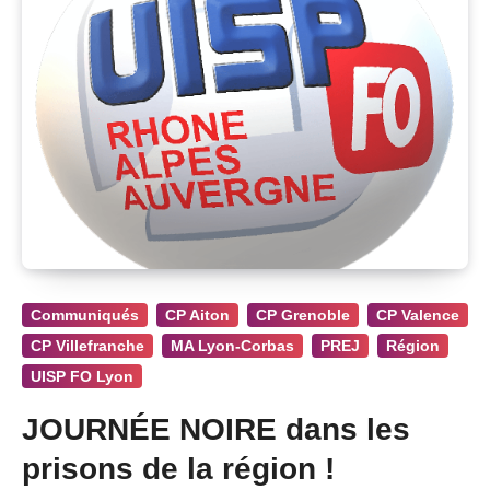
Communiqués
CP Aiton
CP Grenoble
CP Valence
CP Villefranche
MA Lyon-Corbas
PREJ
Région
UISP FO Lyon
JOURNÉE NOIRE dans les
prisons de la région !