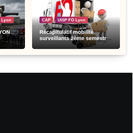
 Lyon
CAP
UISP FO Lyon
LYON
Récapitulatif mobilité
surveillants 2ème semestre
2026