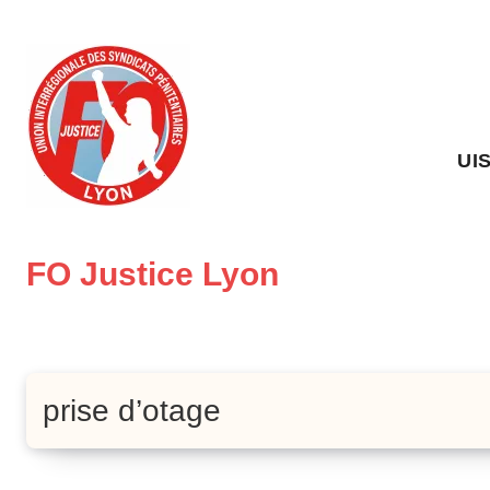
Skip
to
content
UI
FO Justice Lyon
prise d’otage