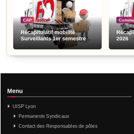
CAP
Commu
Récapitulatif mobilité
Récapi
Surveillants 1er semestre
2026
2026
Menu
UISP Lyon
Permanents Syndicaux
Contact des Responsables de pôles