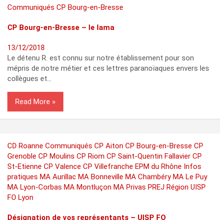
Communiqués
CP Bourg-en-Bresse
CP Bourg-en-Bresse – le lama
13/12/2018
Le détenu R. est connu sur notre établissement pour son
mépris de notre métier et ces lettres paranoïaques envers les
collègues et…
Read More
CD Roanne
Communiqués
CP Aiton
CP Bourg-en-Bresse
CP
Grenoble
CP Moulins
CP Riom
CP Saint-Quentin Fallavier
CP
St-Etienne
CP Valence
CP Villefranche
EPM du Rhône
Infos
pratiques
MA Aurillac
MA Bonneville
MA Chambéry
MA Le Puy
MA Lyon-Corbas
MA Montluçon
MA Privas
PREJ
Région
UISP
FO Lyon
Désignation de vos représentants – UISP FO