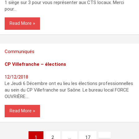
1 siège sur 3 pour vous représenter aux CTS locaux. Merci
pour…
Read More
Communiqués
CP Villefranche – élections
12/12/2018
Le Jeudi 6 Décembre ont eu lieu les élections professionnelles
au sein du CP Villefranche sur Saône. Le bureau local FORCE
OUVRIÈRE…
Read More
Posts
1
2
…
17