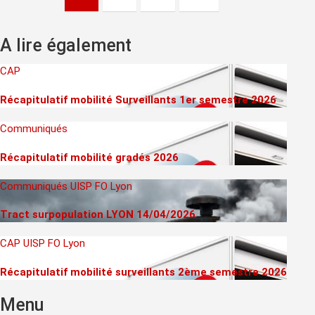
pagination
A lire également
CAP
Récapitulatif mobilité Surveillants 1er semestre 2026
Communiqués
Récapitulatif mobilité gradés 2026
Communiqués
UISP FO Lyon
Tract surpopulation LYON 14/04/2026
CAP
UISP FO Lyon
Récapitulatif mobilité surveillants 2ème semestre 2026
Menu