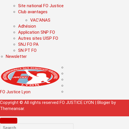
Site national FO Justice
Club avantages
VAC’ANAS
Adhésion
Application SNP FO
Autres sites UISP FO
SNJ FO PA
SN PT FO
Newsletter
FO Justice Lyon
Copyright © All rights reserved FO JUSTICE LYON
|
Blogier
by
Themeansar
.
Search