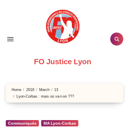
Skip
to
content
FO Justice Lyon
Home
2018
March
13
Lyon-Corbas : mais où va-t-on ???
Communiqués
MA Lyon-Corbas