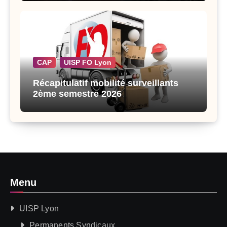
CAP
UISP FO Lyon
Récapitulatif mobilité surveillants
2ème semestre 2026
Menu
UISP Lyon
Permanents Syndicaux