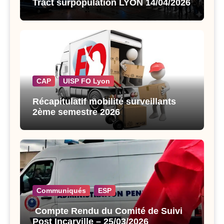
Tract surpopulation LYON 14/04/2026
CAP
UISP FO Lyon
Récapitulatif mobilité surveillants
2ème semestre 2026
Communiqués
ESP
Compte Rendu du Comité de Suivi
Post Incarville – 25/03/2026