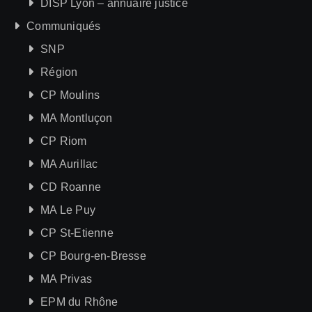
DISP Lyon – annuaire justice
Communiqués
SNP
Région
CP Moulins
MA Montluçon
CP Riom
MA Aurillac
CD Roanne
MA Le Puy
CP St-Etienne
CP Bourg-en-Bresse
MA Privas
EPM du Rhône