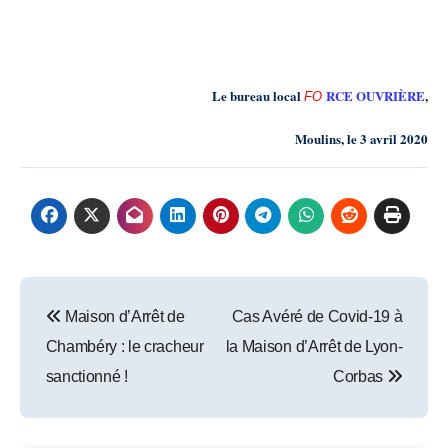
Nous
saur
on
s
rappeler à chacun ses responsabilités
en cas de drame.
Le bureau local
RCE OUVRIÈRE
,
FO
Moulins, le 3 avril 2020
Post
Maison d’Arrêt de
Cas Avéré de Covid-19 à
navigation
Chambéry : le cracheur
la Maison d’Arrêt de Lyon-
sanctionné !
Corbas