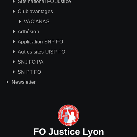
Site national FO Justice
Club avantages
VAC’ANAS
Adhésion
Application SNP FO
Autres sites UISP FO
SNJ FO PA
SN PT FO
Newsletter
FO Justice Lyon