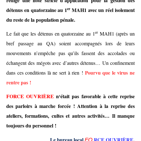
rédige une note stricte d’application pour la gestion des
er
détenus en quatorzaine au 1
MAH1 avec un
réel
isolement
du reste de la population pénale.
er
Le fait que les détenus en quatorzaine au 1
MAH1 (après un
bref passage au QA) soient accompagnés lors de leurs
mouvements n’empêche pas qu’ils fassent des accolades ou
échangent des mégots avec d’autres détenus… Un confinement
Pourvu que le virus ne
dans ces conditions là ne sert à rien !
rentre pas !
FORCE OUVRIÈRE
n
‘était pas favorable
à
cette reprise
des parloirs à marche forcée ! Attention à la reprise des
ateliers, formations,
cultes
et autres activités… Il manque
toujours du personnel !
Le bureau local
RCE OUVRIÈRE
,
F
O