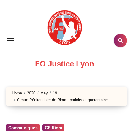
Skip
to
content
FO Justice Lyon
Home
2020
May
19
Centre Pénitentiaire de Riom : parloirs et quatorzaine
Communiqués
CP Riom