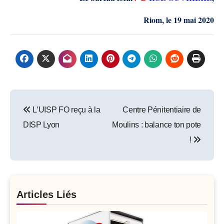
Riom
,
le
19 mai 2020
Post
L’UISP FO reçu à la
Centre Pénitentiaire de
navigation
DISP Lyon
Moulins : balance ton pote
!
Articles Liés