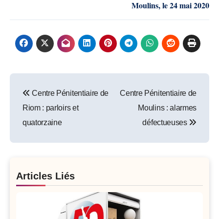
Moulins
,
le
24 mai 2020
Post
Centre Pénitentiaire de
Centre Pénitentiaire de
navigation
Riom : parloirs et
Moulins : alarmes
quatorzaine
défectueuses
Articles Liés