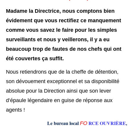
Madame la
D
irectrice, nous comptons bien
évidement que vous rectifiez ce manquement
comme
vous
savez le faire pour les simples
surveillants
et nous y veillerons, il y a eu
beaucoup trop de faute
s
de nos chefs qui ont
été couvert
es
ça suffit.
Nous retiendrons
que
de la cheffe de détention,
son dévouement exceptionnel et sa disponibilité
absolue pour la
D
irection ainsi que son lev
er
d’épaule légendaire en guise de réponse aux
agents !
Le bureau local
RCE OUVRIÈRE
,
F
O