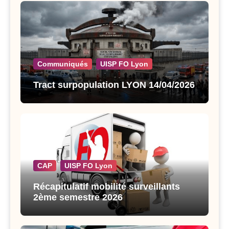
Communiqués
UISP FO Lyon
Tract surpopulation LYON 14/04/2026
CAP
UISP FO Lyon
Récapitulatif mobilité surveillants
2ème semestre 2026