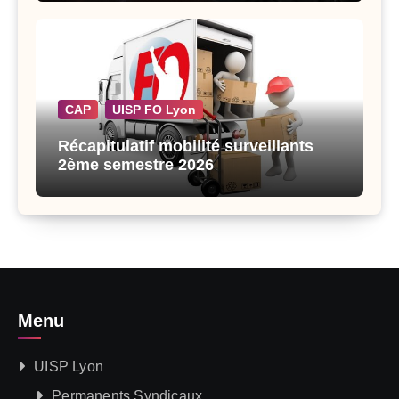
CAP
UISP FO Lyon
Récapitulatif mobilité surveillants
2ème semestre 2026
Menu
UISP Lyon
Permanents Syndicaux