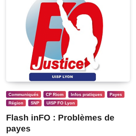
Communiqués
CP Riom
Infos pratiques
Payes
Région
SNP
UISP FO Lyon
Flash inFO : Problèmes de
payes