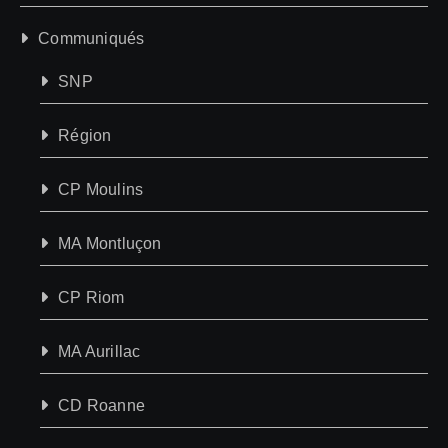
Communiqués
SNP
Région
CP Moulins
MA Montluçon
CP Riom
MA Aurillac
CD Roanne