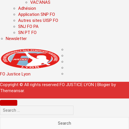
VAC’ANAS
Adhésion
Application SNP FO
Autres sites UISP FO
SNJ FO PA
SN PT FO
Newsletter
FO Justice Lyon
Copyright © All rights reserved FO JUSTICE LYON
|
Blogier
by
Themeansar
.
Search
for: