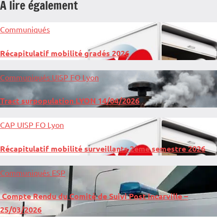
A lire également
Communiqués
Récapitulatif mobilité gradés 2026
Communiqués
UISP FO Lyon
Tract surpopulation LYON 14/04/2026
CAP
UISP FO Lyon
Récapitulatif mobilité surveillants 2ème semestre 2026
Communiqués
ESP
Compte Rendu du Comité de Suivi Post Incarville –
25/03/2026