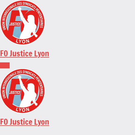
Skip
to
content
FO Justice Lyon
FO Justice Lyon