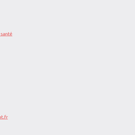
 santé
t.fr