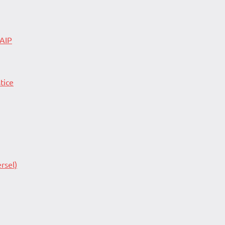
 AIP
tice
rsel)