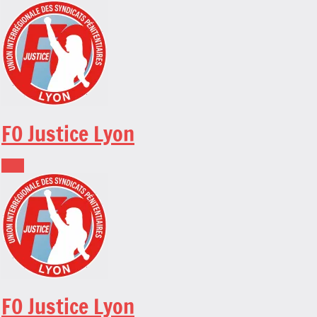
Skip
to
content
FO Justice Lyon
FO Justice Lyon