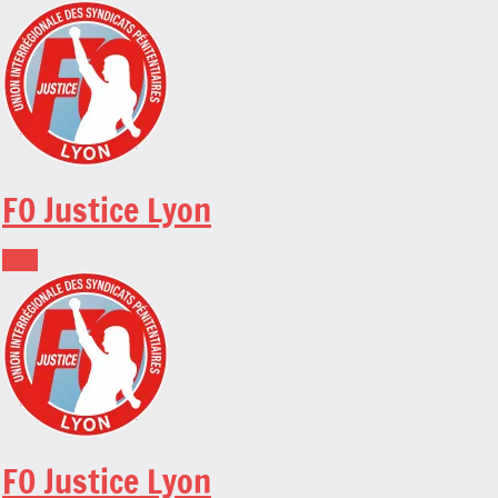
Skip
to
content
FO Justice Lyon
FO Justice Lyon