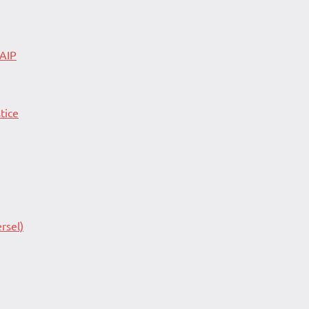
 AIP
tice
rsel)