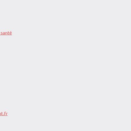
 santé
t.fr