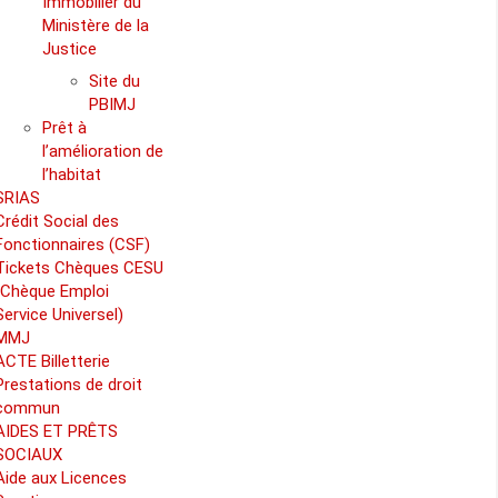
Immobilier du
Ministère de la
Justice
Site du
PBIMJ
Prêt à
l’amélioration de
l’habitat
SRIAS
Crédit Social des
Fonctionnaires (CSF)
Tickets Chèques CESU
(Chèque Emploi
Service Universel)
MMJ
ACTE Billetterie
Prestations de droit
commun
AIDES ET PRÊTS
SOCIAUX
Aide aux Licences