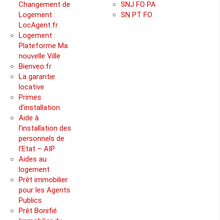
Changement de
SNJ FO PA
Logement :
SN PT FO
LocAgent.fr
Logement :
Plateforme Ma
nouvelle Ville
Bienveo.fr
La garantie
locative
Primes
d’installation
Aide à
l’installation des
personnels de
l’Etat – AIP
Aides au
logement
Prêt immobilier
pour les Agents
Publics
Prêt Bonifié