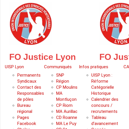
Skip
to
content
FO Justice Lyon
FO Jus
UISP Lyon
Communiqués
Infos pratiques
CA
Permanents
SNP
UISP Lyon :
Syndicaux
Région
Réforme
Contact des
CP Moulins
Catégorielle
Responsables
MA
Historique
de pôles
Montluçon
Calendrier des
Bureau
CP Riom
concours /
régional
MA Aurillac
recrutements
Pages
CD Roanne
Tableau
Facebook
MA Le Puy
d’avancement