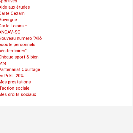
Sportives
Aide aux études
Carte Cezam
Auvergne
Carte Loisirs –
ANCAV-SC
Nouveau numéro “Allô
écoute personnels
pénitentiaires”
Chèque sport & bien
être
Partenariat Courtage
en Prêt -20%
Mes prestations
d’action sociale
Mes droits sociaux