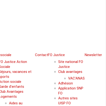
 sociale
Contact
FO Justice
Newsletter
FO Justice Action
Site national FO
Sociale
Justice
Séjours, vacances et
Club avantages
sports
VAC’ANAS
Action sociale
Adhésion
Garde d’enfants
Application SNP
Club Avantages
FO
Logements
Autres sites
Aides au
UISP FO