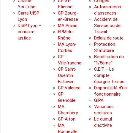
Chaîne
CP St-
Congés
YouTube
Etienne
Autorisations
Carte UISP
CP Bourg-
d’absences
Lyon
en-Bresse
Accident de
DISP Lyon –
MA Privas
Service ou de
annuaire
EPM du
Travail
justice
Rhône
Délais de route
MA Lyon-
Protection
Corbas
Statutaire
CP
Bonification du
Villefranche
“1/5ème”
CP Saint-
C.E.T – Le
Quentin
compte
Fallavier
épargne-temps
CP Valence
Disponibilité d’un
CP
fonctionnaire
Grenoble
GIPA
MA
Vacances
Chambéry
scolaires
CP Aiton
Le cumul
MA
d’activité
Bonneville