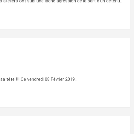
s ateliers ont subi une lâche agression de la part d’un détenu…
sa tête !!! Ce vendredi 08 Février 2019…