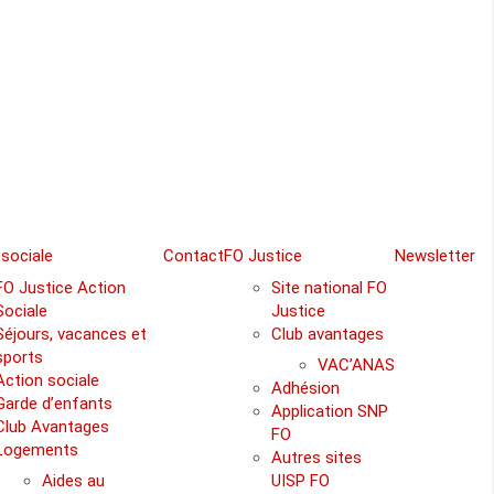
 sociale
Contact
FO Justice
Newsletter
FO Justice Action
Site national FO
Sociale
Justice
Séjours, vacances et
Club avantages
sports
VAC’ANAS
Action sociale
Adhésion
Garde d’enfants
Application SNP
Club Avantages
FO
Logements
Autres sites
Aides au
UISP FO