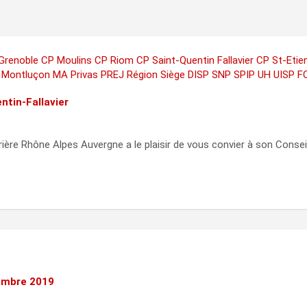
Grenoble
CP Moulins
CP Riom
CP Saint-Quentin Fallavier
CP St-Eti
 Montluçon
MA Privas
PREJ
Région
Siège DISP
SNP
SPIP
UH
UISP F
ntin-Fallavier
rière Rhône Alpes Auvergne a le plaisir de vous convier à son Conseil
tembre 2019