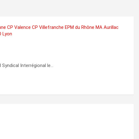
enne
CP Valence
CP Villefranche
EPM du Rhône
MA Aurillac
O Lyon
 Syndical Interrégional le…