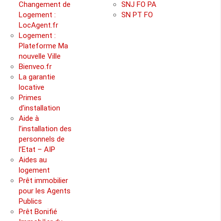
Changement de
SNJ FO PA
Logement :
SN PT FO
LocAgent.fr
Logement :
Plateforme Ma
nouvelle Ville
Bienveo.fr
La garantie
locative
Primes
d’installation
Aide à
l’installation des
personnels de
l’Etat – AIP
Aides au
logement
Prêt immobilier
pour les Agents
Publics
Prêt Bonifié