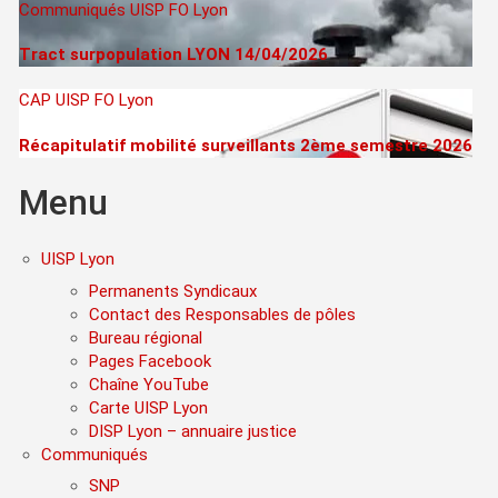
Communiqués
UISP FO Lyon
Tract surpopulation LYON 14/04/2026
CAP
UISP FO Lyon
Récapitulatif mobilité surveillants 2ème semestre 2026
Menu
UISP Lyon
Permanents Syndicaux
Contact des Responsables de pôles
Bureau régional
Pages Facebook
Chaîne YouTube
Carte UISP Lyon
DISP Lyon – annuaire justice
Communiqués
SNP