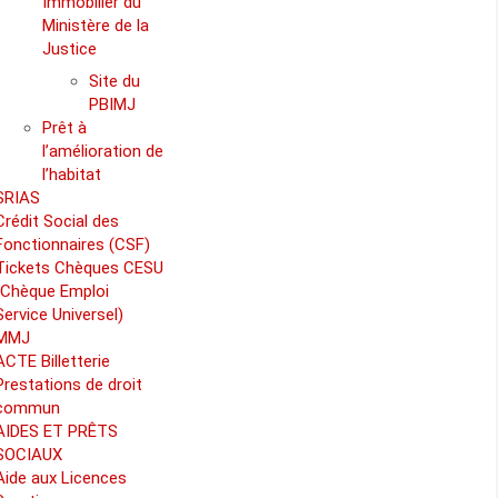
Immobilier du
Ministère de la
Justice
Site du
PBIMJ
Prêt à
l’amélioration de
l’habitat
SRIAS
Crédit Social des
Fonctionnaires (CSF)
Tickets Chèques CESU
(Chèque Emploi
Service Universel)
MMJ
ACTE Billetterie
Prestations de droit
commun
AIDES ET PRÊTS
SOCIAUX
Aide aux Licences