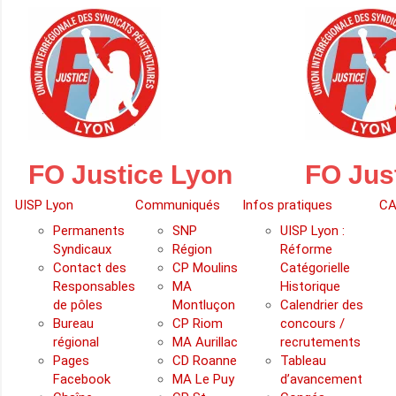
Skip
to
content
FO Justice Lyon
FO Jus
UISP Lyon
Communiqués
Infos pratiques
CA
Permanents
SNP
UISP Lyon :
Syndicaux
Région
Réforme
Contact des
CP Moulins
Catégorielle
Responsables
MA
Historique
de pôles
Montluçon
Calendrier des
Bureau
CP Riom
concours /
régional
MA Aurillac
recrutements
Pages
CD Roanne
Tableau
Facebook
MA Le Puy
d’avancement