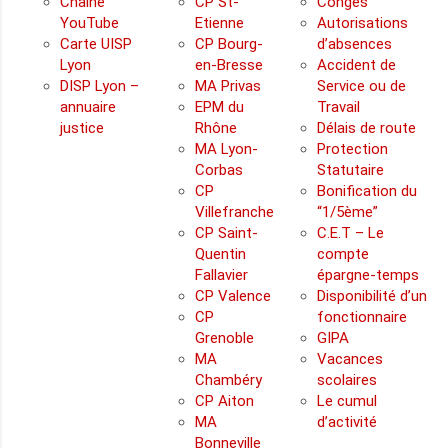
Chaîne
CP St-
Congés
YouTube
Etienne
Autorisations
Carte UISP
CP Bourg-
d’absences
Lyon
en-Bresse
Accident de
DISP Lyon –
MA Privas
Service ou de
annuaire
EPM du
Travail
justice
Rhône
Délais de route
MA Lyon-
Protection
Corbas
Statutaire
CP
Bonification du
Villefranche
“1/5ème”
CP Saint-
C.E.T – Le
Quentin
compte
Fallavier
épargne-temps
CP Valence
Disponibilité d’un
CP
fonctionnaire
Grenoble
GIPA
MA
Vacances
Chambéry
scolaires
CP Aiton
Le cumul
MA
d’activité
Bonneville