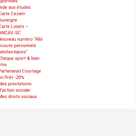
Sportives
Aide aux études
Carte Cezam
Auvergne
Carte Loisirs –
ANCAV-SC
Nouveau numéro “Allô
écoute personnels
pénitentiaires”
Chèque sport & bien
être
Partenariat Courtage
en Prêt -20%
Mes prestations
d’action sociale
Mes droits sociaux