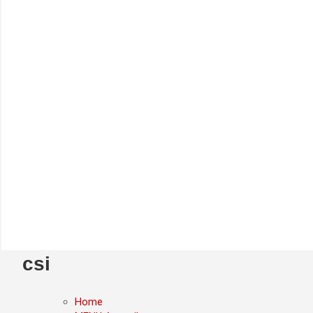
csi
Home