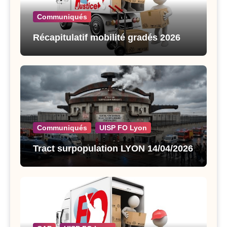
Communiqués
Récapitulatif mobilité gradés 2026
Communiqués
UISP FO Lyon
Tract surpopulation LYON 14/04/2026