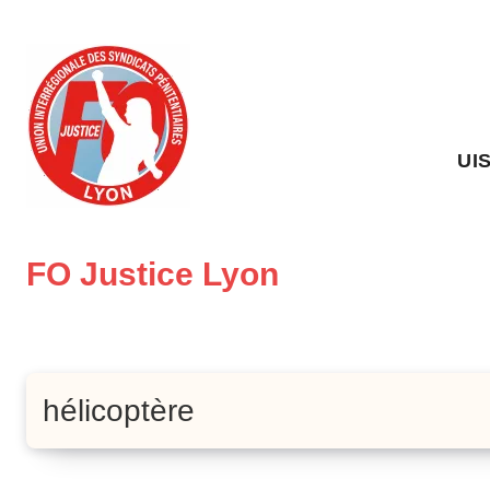
Skip
to
content
UI
FO Justice Lyon
hélicoptère