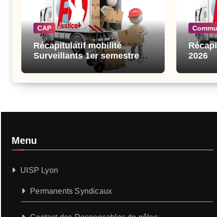
CAP
Commu
Récapitulatif mobilité
Récapi
Surveillants 1er semestre
2026
2026
Menu
UISP Lyon
Permanents Syndicaux