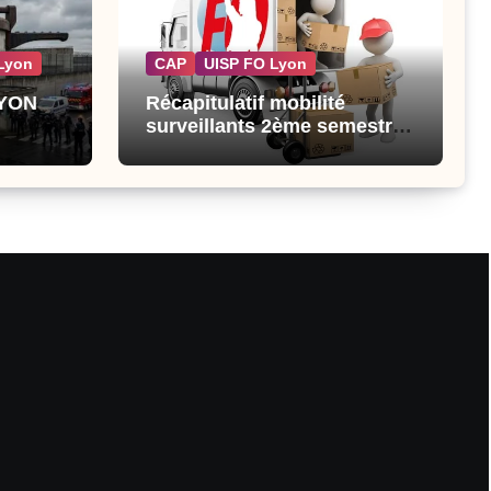
Lyon
CAP
UISP FO Lyon
LYON
Récapitulatif mobilité
surveillants 2ème semestre
2026