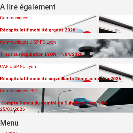
A lire également
Communiqués
Récapitulatif mobilité gradés 2026
Communiqués
UISP FO Lyon
Tract surpopulation LYON 14/04/2026
CAP
UISP FO Lyon
Récapitulatif mobilité surveillants 2ème semestre 2026
Communiqués
ESP
Compte Rendu du Comité de Suivi Post Incarville –
25/03/2026
Menu