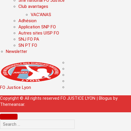
Site national FO Justice
Club avantages
VAC’ANAS
Adhésion
Application SNP FO
Autres sites UISP FO
SNJ FO PA
SN PT FO
Newsletter
FO Justice Lyon
Copyright © All rights reserved FO JUSTICE LYON
|
Blogus
by
Themeansar
.
Search
for: