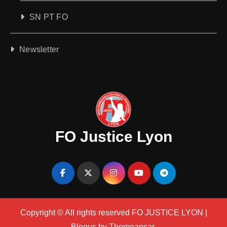
SN PT FO
Newsletter
FO Justice Lyon
Copyright © All rights reserved FO JUSTICE LYON
|
Blogus
by
Themeansar
.