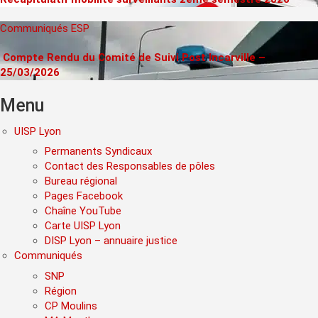
Communiqués
ESP
Compte Rendu du Comité de Suivi Post Incarville –
25/03/2026
Menu
UISP Lyon
Permanents Syndicaux
Contact des Responsables de pôles
Bureau régional
Pages Facebook
Chaîne YouTube
Carte UISP Lyon
DISP Lyon – annuaire justice
Communiqués
SNP
Région
CP Moulins