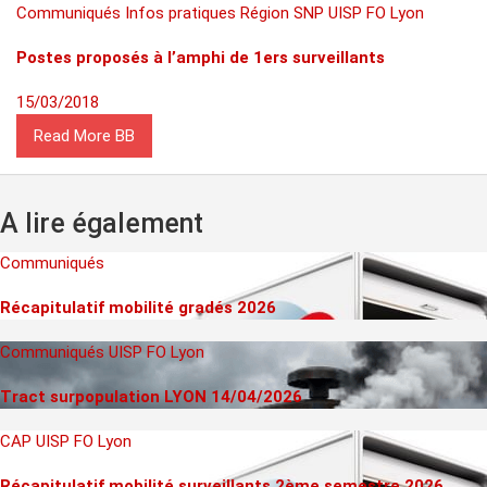
Communiqués
Infos pratiques
Région
SNP
UISP FO Lyon
Postes proposés à l’amphi de 1ers surveillants
15/03/2018
Read More
A lire également
Communiqués
Récapitulatif mobilité gradés 2026
Communiqués
UISP FO Lyon
Tract surpopulation LYON 14/04/2026
CAP
UISP FO Lyon
Récapitulatif mobilité surveillants 2ème semestre 2026