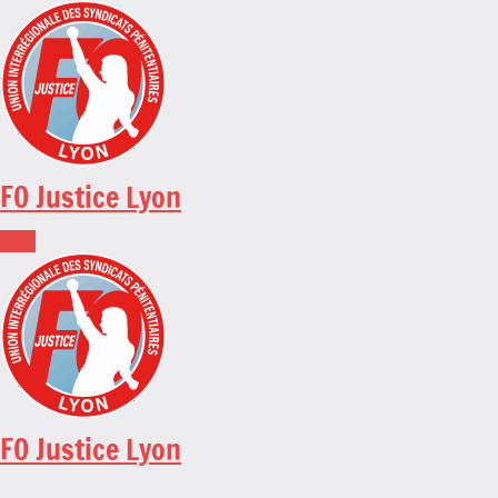
Skip
to
content
FO Justice Lyon
FO Justice Lyon