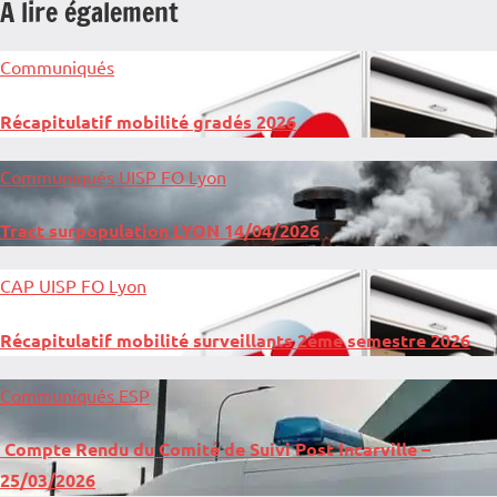
A lire également
Communiqués
Récapitulatif mobilité gradés 2026
Communiqués
UISP FO Lyon
Tract surpopulation LYON 14/04/2026
CAP
UISP FO Lyon
Récapitulatif mobilité surveillants 2ème semestre 2026
Communiqués
ESP
Compte Rendu du Comité de Suivi Post Incarville –
25/03/2026