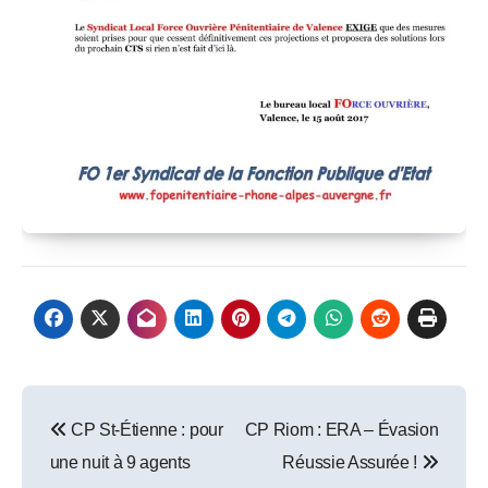
Post
CP St-Étienne : pour
CP Riom : ERA – Évasion
navigation
une nuit à 9 agents
Réussie Assurée !