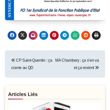
Post
CP Saint-Quentin : ça
MA Chambery : ça s’en va
navigation
crame au QD
et ça revient
Articles Liés