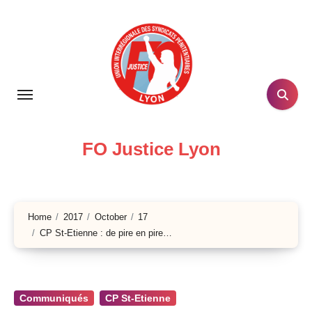
Skip
to
content
FO Justice Lyon
Home
2017
October
17
CP St-Etienne : de pire en pire…
Communiqués
CP St-Etienne