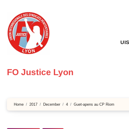
Skip
to
content
UI
FO Justice Lyon
Home
2017
December
4
Guet-apens au CP Riom