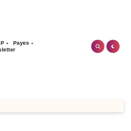
AP
Payes
letter