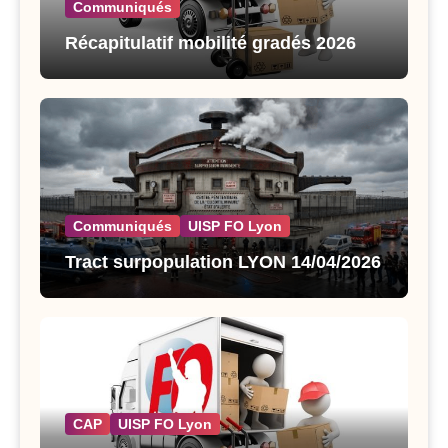
Communiqués
Récapitulatif mobilité gradés 2026
Communiqués
UISP FO Lyon
Tract surpopulation LYON 14/04/2026
CAP
UISP FO Lyon