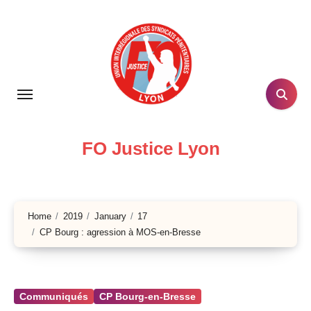
Skip
to
content
FO Justice Lyon
Home
2019
January
17
CP Bourg : agression à MOS-en-Bresse
Communiqués
CP Bourg-en-Bresse