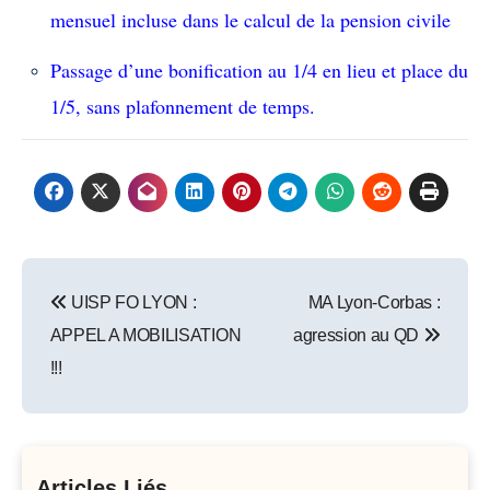
mensuel incluse dans le calcul de la pension civile
Pas
sage d’une bonification au 1/4 en lieu et place du
1/5, sans plafonnement de temps.
Post
UISP FO LYON :
MA Lyon-Corbas :
navigation
APPEL A MOBILISATION
agression au QD
!!!
Articles Liés