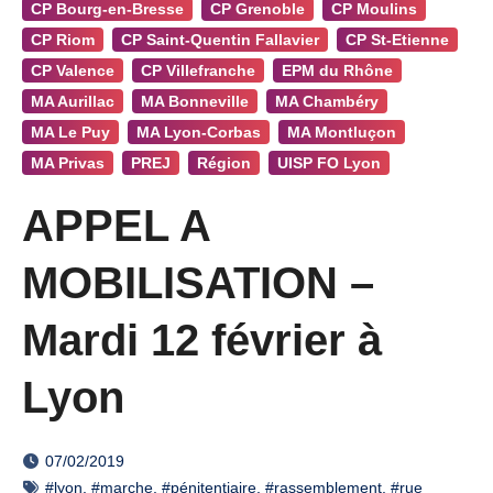
CP Bourg-en-Bresse
CP Grenoble
CP Moulins
CP Riom
CP Saint-Quentin Fallavier
CP St-Etienne
CP Valence
CP Villefranche
EPM du Rhône
MA Aurillac
MA Bonneville
MA Chambéry
MA Le Puy
MA Lyon-Corbas
MA Montluçon
MA Privas
PREJ
Région
UISP FO Lyon
APPEL A
MOBILISATION –
Mardi 12 février à
Lyon
07/02/2019
#lyon
,
#marche
,
#pénitentiaire
,
#rassemblement
,
#rue