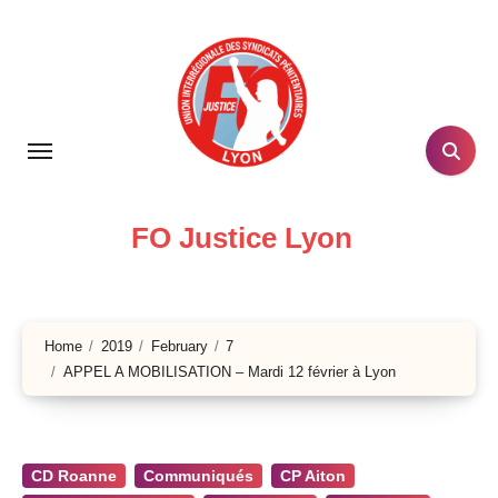
Skip
to
content
FO Justice Lyon
Home
2019
February
7
APPEL A MOBILISATION – Mardi 12 février à Lyon
CD Roanne
Communiqués
CP Aiton