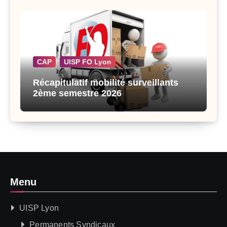
CAP
UISP FO Lyon
Récapitulatif mobilité surveillants
2ème semestre 2026
Menu
UISP Lyon
Permanents Syndicaux