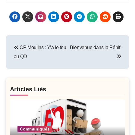
Post
CP Moulins : Y’a le feu
Bienvenue dans la Pénit’
navigation
au QD
Articles Liés
Communiqués