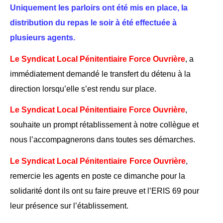
Uniquement les parloirs ont été mis en place, la
distribution du repas le soir à été effectuée à
plusieurs agents.
Le
S
yndicat
L
ocal
Pénitentiaire
F
orce
O
uvrière
, a
immédiatement demandé le transfert du détenu à la
direction lorsqu’elle s’est rendu sur place.
Le
S
yndicat
L
ocal
Pénitentiaire
F
orce
O
uvrière
,
souhaite un prompt rétablissement à notre collègue et
nous l’accompagnerons dans toutes ses démarches.
Le
S
yndicat
L
ocal
Pénitentiaire
F
orce
O
uvrière
,
remercie les agents en poste ce dimanche pour la
solidarité dont ils ont su faire preuve
et l’ERIS 69 pour
leur présence sur l’établissement
.