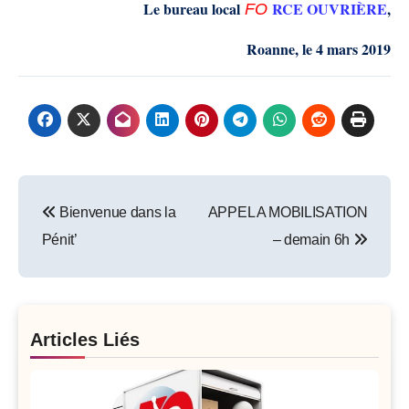
Le bureau local
RCE OUVRIÈRE
,
FO
Roanne, le 4 mars 2019
Post
Bienvenue dans la
APPEL A MOBILISATION
navigation
Pénit’
– demain 6h
Articles Liés