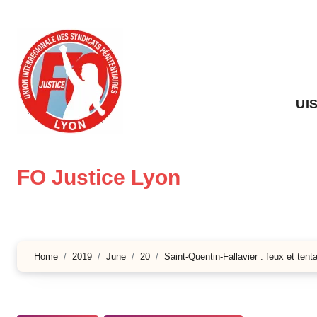
Skip
to
content
UI
FO Justice Lyon
Home
2019
June
20
Saint-Quentin-Fallavier : feux et tent