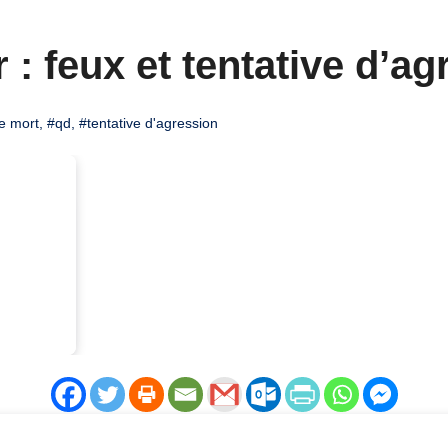
 : feux et tentative d’a
e mort
,
#qd
,
#tentative d'agression