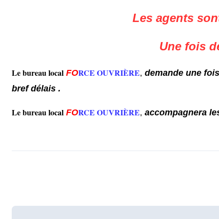
Les agents sont
Une fois d
Le bureau local
RCE OUVRIÈRE
F
O
,
demande
une fois
bref délais
.
Le bureau local
RCE OUVRIÈRE
F
O
,
accompagnera le
Post