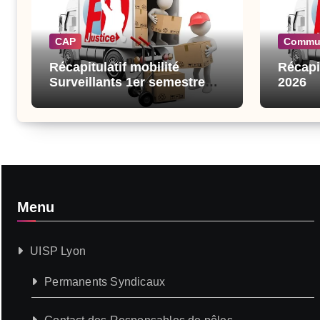
CAP
Commu
Récapitulatif mobilité
Récapi
Surveillants 1er semestre
2026
2026
Menu
UISP Lyon
Permanents Syndicaux