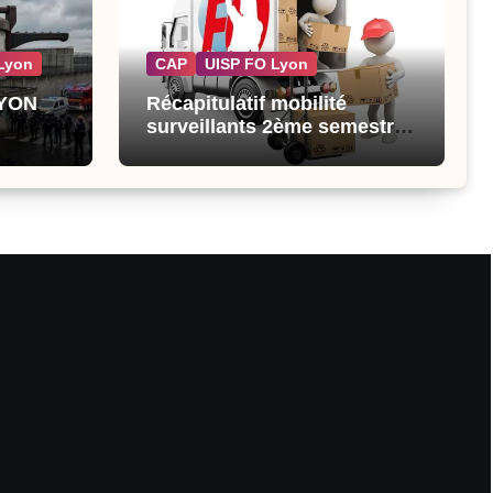
Lyon
CAP
UISP FO Lyon
LYON
Récapitulatif mobilité
surveillants 2ème semestre
2026