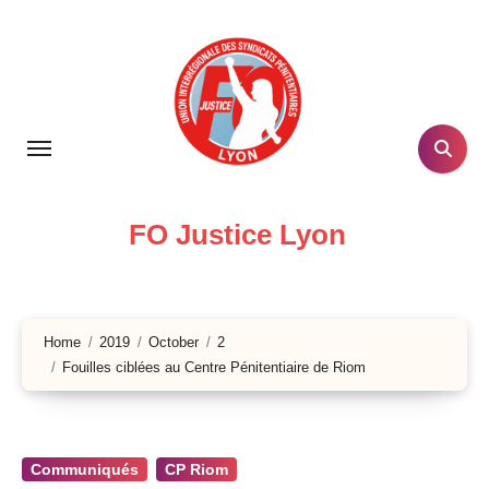
Skip
to
content
FO Justice Lyon
Home
2019
October
2
Fouilles ciblées au Centre Pénitentiaire de Riom
Communiqués
CP Riom