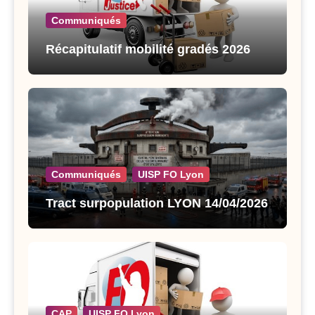
Communiqués
Récapitulatif mobilité gradés 2026
Communiqués
UISP FO Lyon
Tract surpopulation LYON 14/04/2026
CAP
UISP FO Lyon