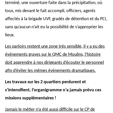
terminé, une ouverture faite dans la précipitation, où
tous, mis devant
le fait accompli, officiers, agents
affectés à la brigade UVF, gradés de détention et du PCI,
sans qu’aucun n’ait eu la possibilité de s’approprier les
lieux.
Les parloirs reste
nt
une zone très sensible, il y a
eu
des
événements grave
s
sur le QMC de Moulins, l’histoire
doit apprendre
à nos dirigeants d’écouter le personnel
afin d’éviter les
mêmes événements dramatiques.
Les travaux sur les 2 quartiers perdurent et
s’intensifient, l’organigramme n’a jamais
prévu ces
missions supplémentaires !
Jamais le
métier
n’a été aussi difficile sur le CP de