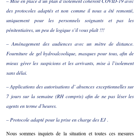
–
Mise en place d’un plan d’isolement cohérent COVID-19 avec
des protocoles
adaptés
et non comme il nous
a
été
remonté
,
uniquement pour les personnels soignants et
pas
le
s
pénitentiaires, un peu de logique s’il vous
plaît !!!
– Aménagement des audiences avec un
mètre
de distance.
F
ourniture de gel
hydroalcoolique
, masques
pour tous, afin de
mieux gérer les suspicions et les arrivants, mise à l’isolement
sans délai.
– Applications des autorisation
s
d’
absences
exceptionnelles
sur
7 jours sur la semaine
(
RH compris
) afin de ne pas léser les
agents en terme d’heures
.
– Protocole adapté pour la prise en charge des EJ .
Nous sommes inquiets de la situation et toutes ces mesures