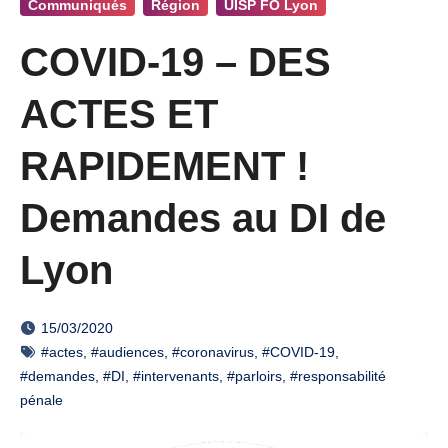
Communiqués
Région
UISP FO Lyon
COVID-19 – DES
ACTES ET
RAPIDEMENT !
Demandes au DI de
Lyon
15/03/2020
#actes
,
#audiences
,
#coronavirus
,
#COVID-19
,
#demandes
,
#DI
,
#intervenants
,
#parloirs
,
#responsabilité
pénale