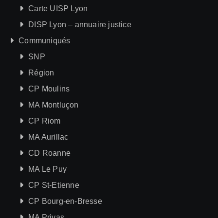
Carte UISP Lyon
DISP Lyon – annuaire justice
Communiqués
SNP
Région
CP Moulins
MA Montluçon
CP Riom
MA Aurillac
CD Roanne
MA Le Puy
CP St-Etienne
CP Bourg-en-Bresse
MA Privas