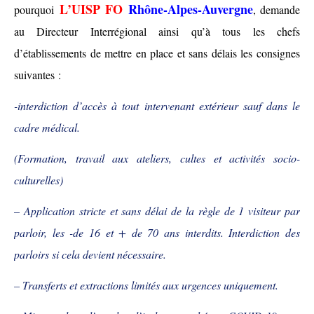
L’UISP FO
Rhône-Alpes-Auvergne
pourquo
i
, demande
au
D
irecteur
I
nterrégional ainsi qu’
à
tous les chefs
d’établissements de mettre en place et sans délais les consignes
suivantes :
-interdiction d’accès à tout intervenant extérieur sauf dans le
cadre médical.
(Formation, travail aux ateliers, cultes et activités s
o
cio-
culturelles)
– Application stricte et sans délai de la règle de 1 visiteur par
parloir, les -de 16 et + de 70
ans
interdits.
Interdiction des
parloirs si cela devient nécessaire.
– Transferts et extraction
s
limités aux urgences uniquement.