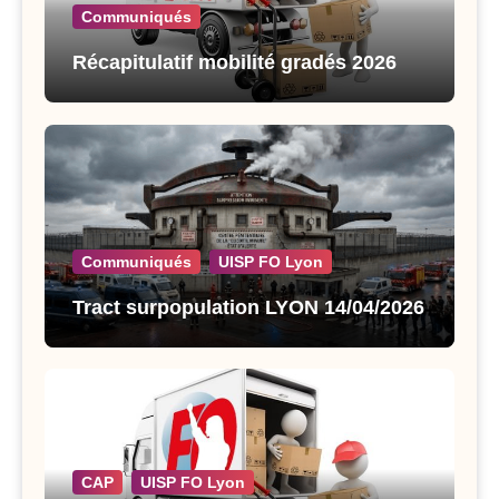
Communiqués
Récapitulatif mobilité gradés 2026
Communiqués
UISP FO Lyon
Tract surpopulation LYON 14/04/2026
CAP
UISP FO Lyon