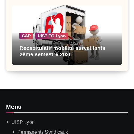
CAP
UISP FO Lyon
Récapitulatif mobilité surveillants
2ème semestre 2026
Menu
UISP Lyon
Permanents Syndicaux