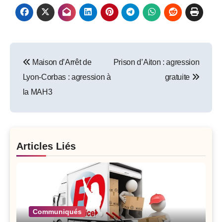
Post
Maison d’Arrêt de
Prison d’Aiton : agression
navigation
Lyon-Corbas : agression à
gratuite
la MAH3
Articles Liés
Communiqués