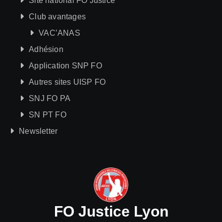
Site national FO Justice
Club avantages
VAC’ANAS
Adhésion
Application SNP FO
Autres sites UISP FO
SNJ FO PA
SN PT FO
Newsletter
FO Justice Lyon