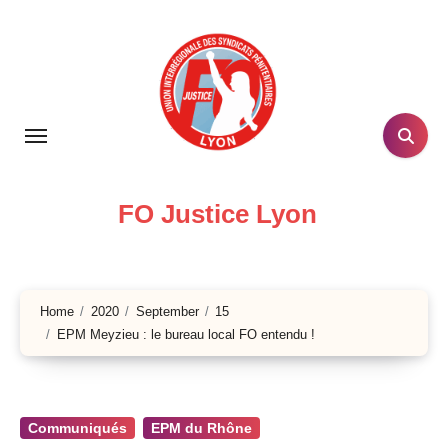
Skip
to
content
FO Justice Lyon
Home
2020
September
15
EPM Meyzieu : le bureau local FO entendu !
Communiqués
EPM du Rhône