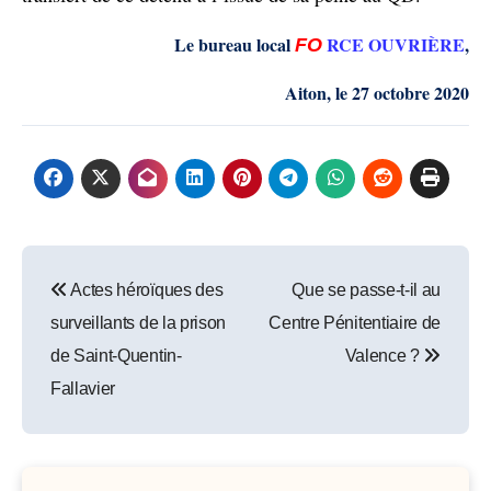
Le bureau local
RCE OUVRIÈRE
,
FO
Aiton, le 27 octobre 2020
Post
Actes héroïques des
Que se passe-t-il au
navigation
surveillants de la prison
Centre Pénitentiaire de
de Saint-Quentin-
Valence ?
Fallavier